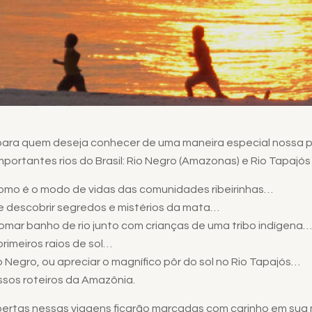
 para quem deseja conhecer de uma maneira especial nossa 
ortantes rios do Brasil: Rio Negro (Amazonas) e Rio Tapajós 
como é o modo de vidas das comunidades ribeirinhas…
e descobrir segredos e mistérios da mata…
omar banho de rio junto com crianças de uma tribo indígena…
rimeiros raios de sol…
o Negro, ou apreciar o magnífico pôr do sol no Rio Tapajós…
ssos roteiros da Amazônia.
ertas nessas viagens ficarão marcadas com carinho em sua