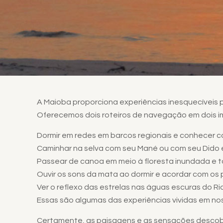
A Maioba proporciona experiências inesquecíveis
Oferecemos dois roteiros de navegação em dois imp
Dormir em redes em barcos regionais e conhecer 
Caminhar na selva com seu Mané ou com seu Dido 
Passear de canoa em meio à floresta inundada e t
Ouvir os sons da mata ao dormir e acordar com os p
Ver o reflexo das estrelas nas águas escuras do Ri
Essas são algumas das experiências vividas em no
Certamente, as paisagens e as sensações descob