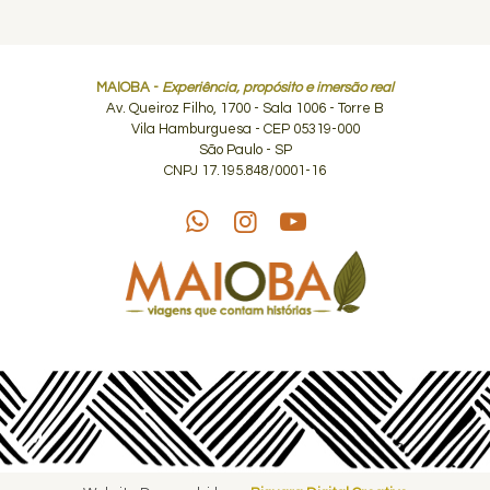
MAIOBA -
Experiência, propósito e imersão real
Av. Queiroz Filho, 1700 - Sala 1006 - Torre B
Vila Hamburguesa - CEP 05319-000
São Paulo - SP
CNPJ 17.195.848/0001-16