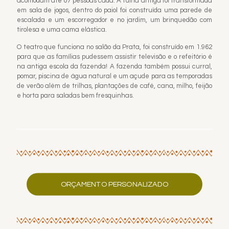
acomodam até 07 pessoas cada. A tulha antiga foi transformada
em sala de jogos, dentro do paiol foi construída uma parede de
escalada e um escorregador e no jardim, um brinquedão com
tirolesa e uma cama elástica.
O teatro que funciona no salão da Prata, foi construído em 1.962
para que as famílias pudessem assistir televisão e o refeitório é
na antiga escola da fazenda! A fazenda também possui curral,
pomar, piscina de água natural e um açude para as temporadas
de verão além de trilhas, plantações de café, cana, milho, feijão
e horta para saladas bem fresquinhas.
ORÇAMENTO PERSONALIZADO